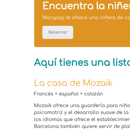
Encuentra la niñ
Marypop te ofrece una niñera de c
Reservar
Aquí tienes una lis
La casa de Mozaik
Francés + español + catalán
Mozaik ofrece una guardería para niños
psicomotriz y el desarrollo suave de la 
los idiomas que ofrece el establecimie
Barcelona también quiere servir de pl