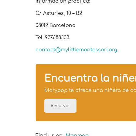
Información práctica:
C/ Asturies, 10 – B2
08012 Barcelona
Tel. 937.688.133
contact@mylittlemontessori.org
Encuentra la niñ
Marypop te ofrece una niñera de c
Reservar
Find us on
Marypop