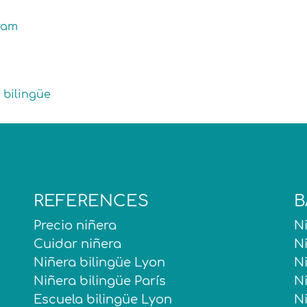
gram
 bilingüe
REFERENCES
B
Precio niñera
N
Cuidar niñera
N
Niñera bilingüe Lyon
N
Niñera bilingüe París
N
Escuela bilingüe Lyon
N