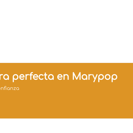
era perfecta en Marypop
onfianza