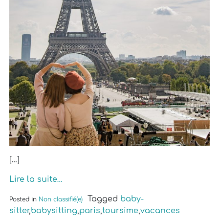
[…]
Lire la suite…
Tagged
baby-
Posted in
Non classifié(e)
sitter
,
babysitting
,
paris
,
toursime
,
vacances