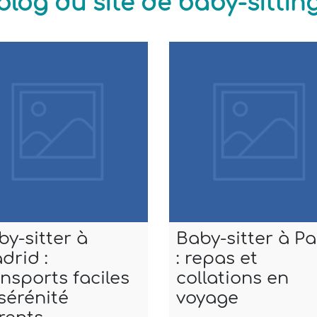
blog du site de baby-sitti
by-sitter à
Baby-sitter à Pa
drid :
: repas et
ansports faciles
collations en
 sérénité
voyage