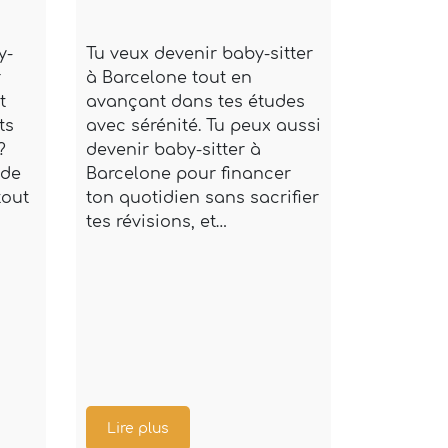
et sérén
y-
Tu veux devenir baby-sitter
Vous cherc
r
à Barcelone tout en
sitter à Ma
t
avançant dans tes études
vos vacanc
ts
avec sérénité. Tu peux aussi
ou lors d’u
?
devenir baby-sitter à
la tente au
 de
Barcelone pour financer
Tyrrhénien
tout
ton quotidien sans sacrifier
sitter à Ma
tes révisions, et…
permet de p
Lire plus
Lire plus