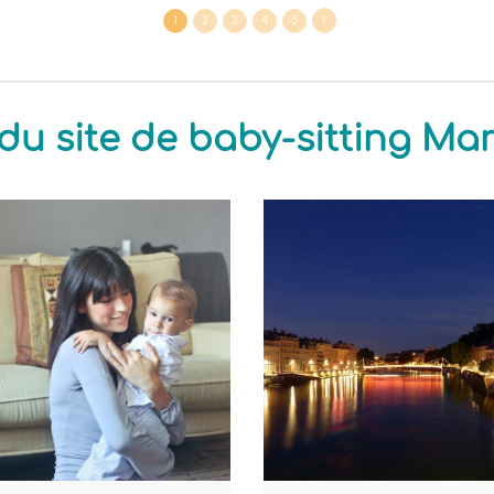
1
2
3
4
5
du site de baby-sitting M