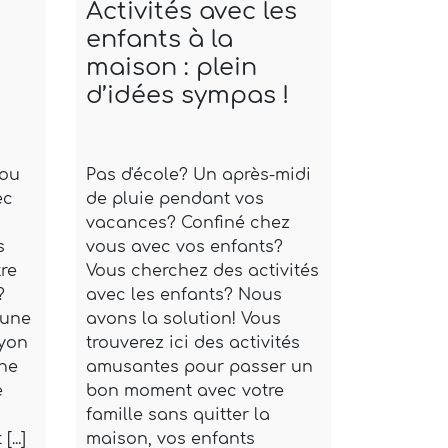
Activités avec les
Trouver
enfants à la
sitter b
maison : plein
Londre
d’idées sympas !
 ou
Pas d'école? Un après-midi
La ville de
ec
de pluie pendant vos
réputée pou
vacances? Confiné chez
sa joie de vi
s
vous avec vos enfants?
pourquoi il
re
Vous cherchez des activités
nombreuses
?
avec les enfants? Nous
une famille
 une
avons la solution! Vous
habiter ou 
Lyon
trouverez ici des activités
simplement
une
amusantes pour passer un
quelques j
e
bon moment avec votre
semaines. S
famille sans quitter la
famille ne 
...]
maison, vos enfants
anglais ou 