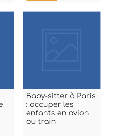
Baby-sitter à Paris
Baby-si
e
: occuper les
Clichy :
enfants en avion
appart
ou train
familia