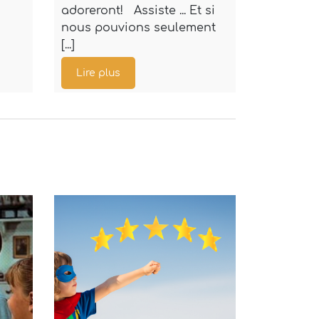
adoreront! Assiste ... Et si
êtes bilingue
nous pouvions seulement
[...]
Lire plus
Lire plus