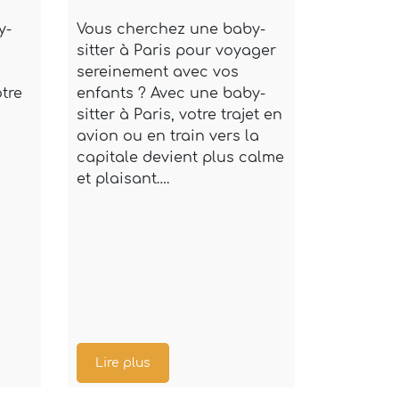
y-
Vous cherchez une baby-
Vous cherc
sitter à Paris pour voyager
sitter à Cli
sereinement avec vos
sereinement
tre
enfants ? Avec une baby-
en famille 
sitter à Paris, votre trajet en
soyez résid
avion ou en train vers la
passage, un
u
capitale devient plus calme
Clichy est 
et plaisant….
explorer la
Lire plus
Lire plus