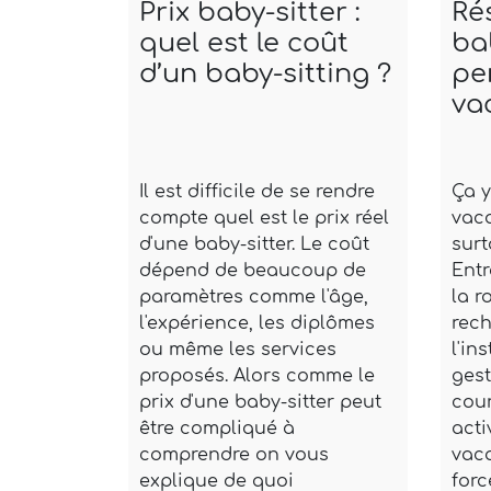
Prix baby-sitter :
Ré
quel est le coût
ba
d’un baby-sitting ?
pe
va
Il est difficile de se rendre
Ça y
compte quel est le prix réel
vac
d'une baby-sitter. Le coût
surt
dépend de beaucoup de
Entr
paramètres comme l'âge,
la r
l'expérience, les diplômes
rec
ou même les services
l'in
proposés. Alors comme le
gest
prix d'une baby-sitter peut
cour
être compliqué à
acti
comprendre on vous
vac
explique de quoi
forc