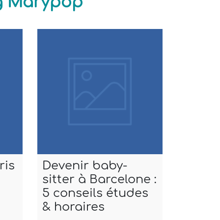
ng Marypop
ris
Devenir baby-
Baby-si
sitter à Barcelone :
Marsala
5 conseils études
campin
& horaires
familiau