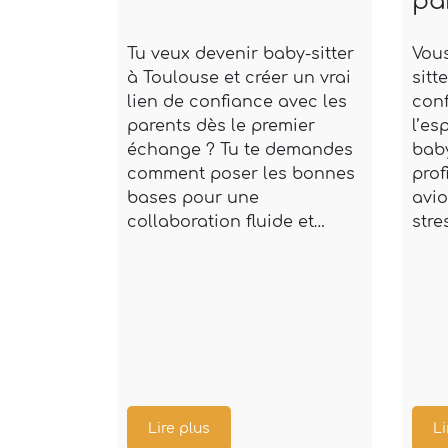
pa
Tu veux devenir baby-sitter
Vou
à Toulouse et créer un vrai
sitt
lien de confiance avec les
con
parents dès le premier
l’es
échange ? Tu te demandes
baby
comment poser les bonnes
prof
bases pour une
avio
collaboration fluide et…
stre
Lire plus
Li