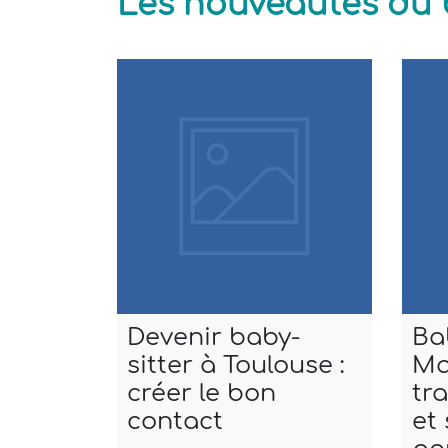
Les nouveautés du 
Devenir baby-
Ba
sitter à Toulouse :
Ma
créer le bon
tr
contact
et