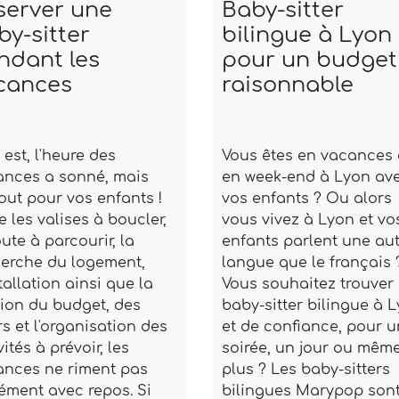
server une
Baby-sitter
by-sitter
bilingue à Lyon
ndant les
pour un budget
cances
raisonnable
 est, l'heure des
Vous êtes en vacances
ances a sonné, mais
en week-end à Lyon av
out pour vos enfants !
vos enfants ? Ou alors
e les valises à boucler,
vous vivez à Lyon et vo
oute à parcourir, la
enfants parlent une aut
herche du logement,
langue que le français 
stallation ainsi que la
Vous souhaitez trouver
ion du budget, des
baby-sitter bilingue à 
s et l'organisation des
et de confiance, pour 
vités à prévoir, les
soirée, un jour ou mêm
ances ne riment pas
plus ? Les baby-sitters
ément avec repos. Si
bilingues Marypop sont [