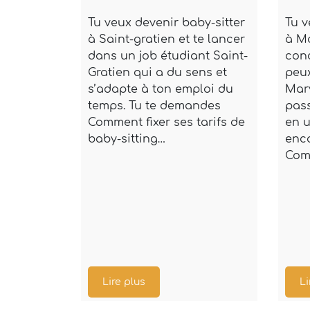
Tu veux devenir baby-sitter
Tu v
à Saint-gratien et te lancer
à Ma
dans un job étudiant Saint-
con
Gratien qui a du sens et
peu
s’adapte à ton emploi du
Mary
temps. Tu te demandes
pass
Comment fixer ses tarifs de
en u
baby-sitting…
enca
Com
Lire plus
Li