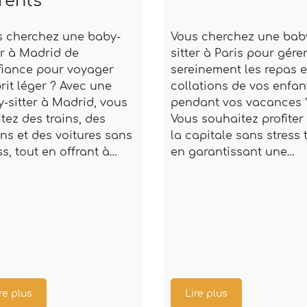
rents
s cherchez une baby-
Vous cherchez une bab
er à Madrid de
sitter à Paris pour gére
fiance pour voyager
sereinement les repas e
prit léger ? Avec une
collations de vos enfan
-sitter à Madrid, vous
pendant vos vacances 
itez des trains, des
Vous souhaitez profiter
ns et des voitures sans
la capitale sans stress 
ss, tout en offrant à…
en garantissant une…
re plus
Lire plus