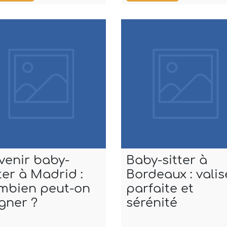
venir baby-
Baby-sitter à
ter à Madrid :
Bordeaux : valis
mbien peut-on
parfaite et
gner ?
sérénité