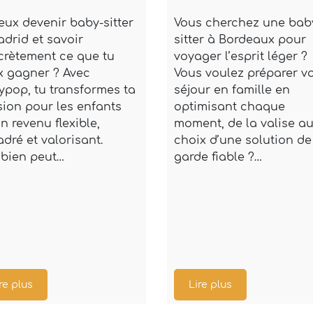
eux devenir baby-sitter
Vous cherchez une bab
drid et savoir
sitter à Bordeaux pour
crètement ce que tu
voyager l’esprit léger ?
x gagner ? Avec
Vous voulez préparer vo
pop, tu transformes ta
séjour en famille en
ion pour les enfants
optimisant chaque
n revenu flexible,
moment, de la valise a
dré et valorisant.
choix d’une solution de
bien peut…
garde fiable ?…
re plus
Lire plus