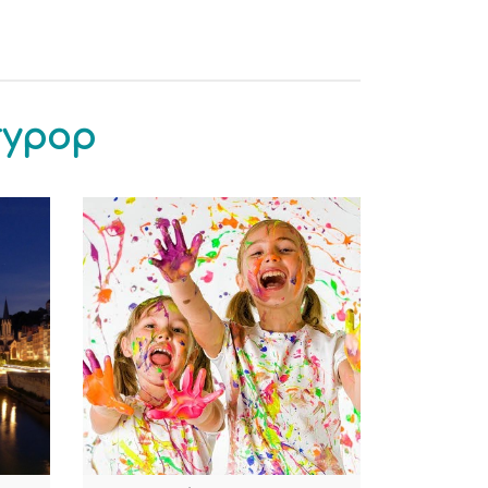
arypop