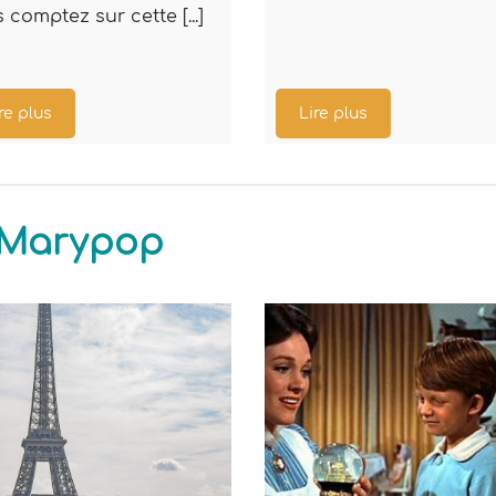
 comptez sur cette [...]
re plus
Lire plus
r Marypop