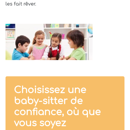
les fait rêver.
Choisissez une
baby-sitter de
confiance, où que
vous soyez