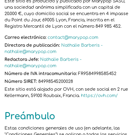
Este sitio es producido y publicado por Marypop SASU,
una sociedad anónima simplificada con un capital de
20.000 €, cuyo domicilio social se encuentra en 4 impasse
du Point du Jour, 69005 Lyon, Francia, inscrita en el
Registro Mercantil de Lyon con el número 849 985 452.
Correo electrónico:
contact@marypop.com
Directora de publicación:
Nathalie Barberis -
nathalie@marypop.com
Redactora Jefe:
Nathalie Barberis -
nathalie@marypop.com
Número de IVA intracomunitario:
FR9584998585452
Número SIRET:
84998545200028
Este sitio está alojado por OVH, con sede social en 2 rue
Kellermann, 59100 Roubaix, Francia.
https://ovh.com/
Preámbulo
Estas condiciones generales de uso (en adelante, las
"Condiciones Generales") se aplican a todos los servicios