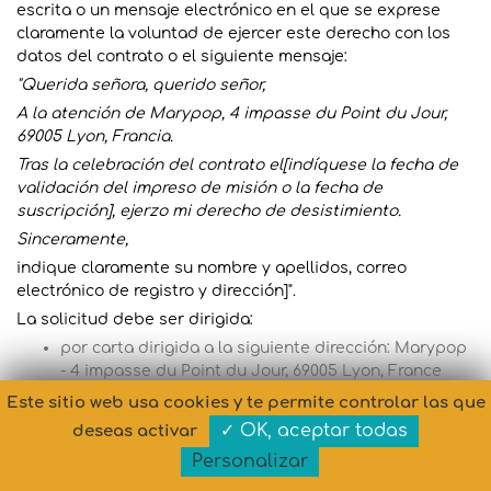
escrita o un mensaje electrónico en el que se exprese
claramente la voluntad de ejercer este derecho con los
datos del contrato o el siguiente mensaje:
"Querida señora, querido señor,
A la atención de Marypop, 4 impasse du Point du Jour,
69005 Lyon, Francia.
Tras la celebración del contrato el[indíquese la fecha de
validación del impreso de misión o la fecha de
suscripción], ejerzo mi derecho de desistimiento.
Sinceramente,
indique claramente su nombre y apellidos, correo
electrónico de registro y dirección]".
La solicitud debe ser dirigida:
por carta dirigida a la siguiente dirección: Marypop
- 4 impasse du Point du Jour, 69005 Lyon, France
por correo electrónico a la siguiente dirección:
Este sitio web usa cookies y te permite controlar las que
contact@marypop.com
✓ OK, aceptar todas
deseas activar
Sin embargo, de acuerdo con el artículo L.221-28 1° del
Personalizar
Código de Consumo, el Usuario renuncia expresamente al