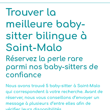
Trouver la
Compétences
meilleure baby-
Centres d'intérêt
sitter bilingue à
Saint-Malo
Nombre maximum d'enfants par babysitting
Réservez la perle rare
parmi nos baby-sitters de
confiance
Certifiée Assistante maternelle
Nous avons trouvé 5 baby-sitter à Saint-Malo
qui correspondent à votre recherche. Avant de
Motorisé(e)
réserver, nous vous conseillons d''envoyer un
message à plusieurs d''entre elles afin de
vérifier leurs disponibilités.