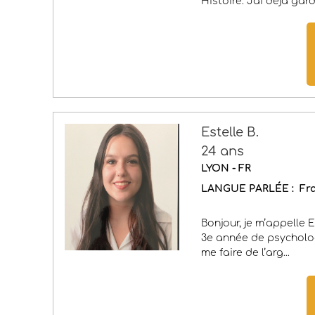
Histoire. J'ai déjà gardé
Estelle B.
24 ans
LYON - FR
LANGUE PARLÉE :
Fr
Bonjour, je m’appelle E
3e année de psycholog
me faire de l’arg...