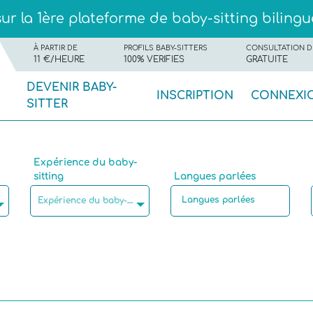
ur la 1ère plateforme de baby-sitting biling
À PARTIR DE
PROFILS BABY-SITTERS
CONSULTATION D
11 €/HEURE
100% VERIFIES
GRATUITE
DEVENIR BABY-
INSCRIPTION
CONNEXI
SITTER
Expérience du baby-
sitting
Langues parlées
Expérience du baby-sitting
Centres d'intérêt
Nombre maximum d'enfants par babysitting