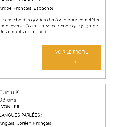
LANGUES PARLÉES :
Arabe
Français
Espagnol
Je cherche des gardes d’enfants pour compléter
mon revenu. Ça fait la 5ème année que je garde
des enfants donc j’ai d...
VOIR LE PROFIL
Eunju K.
38 ans
LYON - FR
LANGUES PARLÉES :
Anglais
Coréen
Français