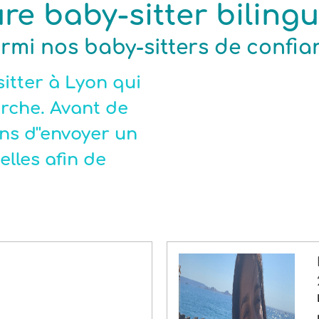
ure baby-sitter biling
armi nos baby-sitters de confia
itter à Lyon qui
rche. Avant de
ns d''envoyer un
elles afin de