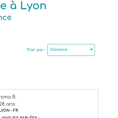
ue à Lyon
nce
Distance
Trier par :
Isma B.
28 ans
LYON - FR