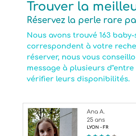
Trouver la meille
Réservez la perle rare p
Permis de conduire
Genre
Nous avons trouvé 163 baby-s
correspondent à votre reche
réserver, nous vous conseillo
message à plusieurs d''entre 
vérifier leurs disponibilités.
Ana A.
25 ans
LYON - FR
4