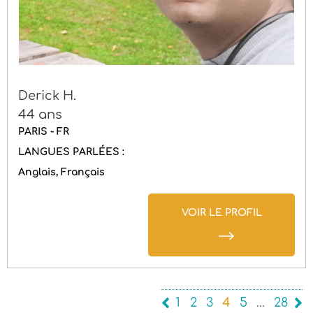
Derick H.
44 ans
PARIS - FR
LANGUES PARLÉES :
Anglais
Français
VOIR LE PROFIL
1
2
3
4
5
…
28