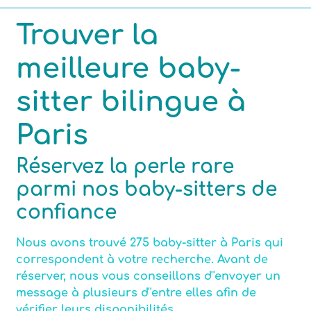
Trouver la
Compétences
meilleure baby-
Centres d'intérêt
sitter bilingue à
Paris
Nombre maximum d'enfants par babysitting
Réservez la perle rare
parmi nos baby-sitters de
confiance
Certifiée Assistante maternelle
Nous avons trouvé 275 baby-sitter à Paris qui
correspondent à votre recherche. Avant de
Motorisé(e)
réserver, nous vous conseillons d''envoyer un
message à plusieurs d''entre elles afin de
vérifier leurs disponibilités.