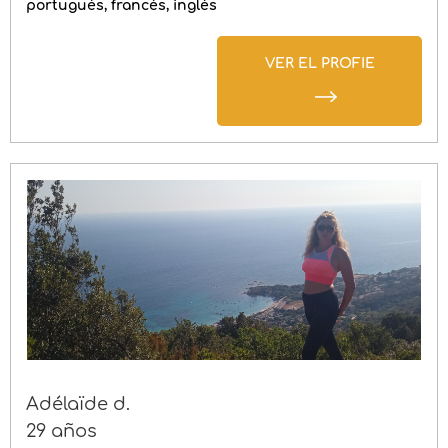
portugués
francés
inglés
VER EL PROFIE
Adélaïde d.
29 años