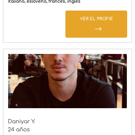
italiano
esloveno
francés
inglés
VER EL PROFIE
Daniyar Y.
24 años