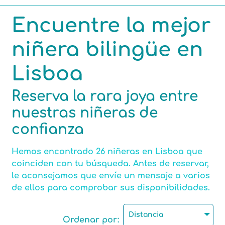
Encuentre la mejor
Competencias
niñera bilingüe en
Áreas de interés
Lisboa
Reserva la rara joya entre
nuestras niñeras de
Número máximo de niños por cuidado de niños.
confianza
Hemos encontrado 26 niñeras en Lisboa que
Certificación de Asistente maternal
coinciden con tu búsqueda. Antes de reservar,
le aconsejamos que envíe un mensaje a varios
de ellos para comprobar sus disponibilidades.
Motorizado
Distancia
Ordenar por: