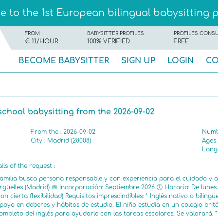
 to the 1st European bilingual babysitting 
FROM
BABYSITTER PROFILES
PROFILES CONS
€ 11/HOUR
100% VERIFIED
FREE
BECOME BABYSITTER
SIGN UP
LOGIN
CO
school babysitting from the 2026-09-02
From the : 2026-09-02
Numbe
City : Madrid (28008)
Ages 
Langu
ils of the request :
amilia busca persona responsable y con experiencia para el cuidado y a
rgüelles (Madrid) 📅 Incorporación: Septiembre 2026 🕔 Horario: De lunes 
con cierta flexibilidad) Requisitos imprescindibles: * Inglés nativo o biling
poyo en deberes y hábitos de estudio. El niño estudia en un colegio bri
ompleto del inglés para ayudarle con las tareas escolares. Se valorará: 