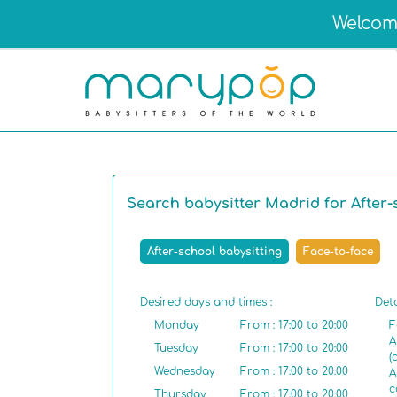
Welcome
Search babysitter Madrid for After-
After-school babysitting
Face-to-face
Desired days and times :
Deta
Monday
From : 17:00 to 20:00
F
A
Tuesday
From : 17:00 to 20:00
(
Wednesday
From : 17:00 to 20:00
A
c
Thursday
From : 17:00 to 20:00