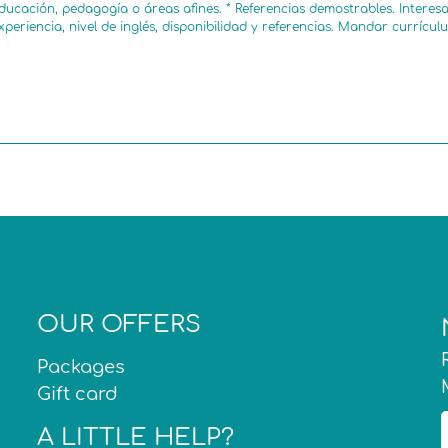
ducación, pedagogía o áreas afines. * Referencias demostrables. Interes
xperiencia, nivel de inglés, disponibilidad y referencias. Mandar cur
OUR OFFERS
Packages
Gift card
A LITTLE HELP?