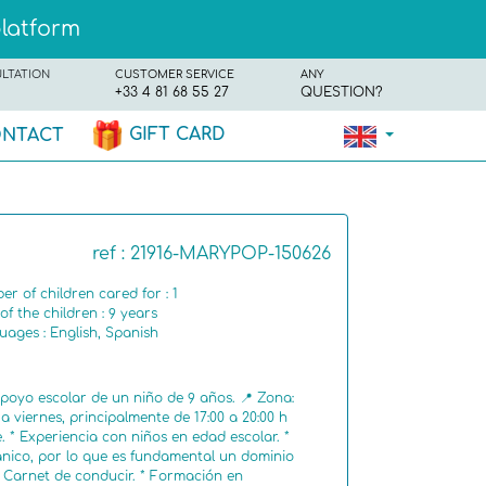
platform
ULTATION
CUSTOMER SERVICE
ANY
+33 4 81 68 55 27
QUESTION?
GIFT CARD
NTACT
ref : 21916-MARYPOP-150626
r of children cared for : 1
of the children : 9 years
ages : English, Spanish
poyo escolar de un niño de 9 años. 📍 Zona:
a viernes, principalmente de 17:00 a 20:00 h
üe. * Experiencia con niños en edad escolar. *
tánico, por lo que es fundamental un dominio
* Carnet de conducir. * Formación en