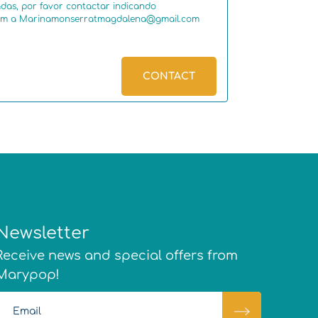
adas, por favor contactar indicando
rículum a Marinamonserratmagdalena@gmail.com
CONTACT
Newsletter
Receive news and special offers from
Marypop!