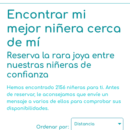
Encontrar mi
Competencias
mejor niñera cerca
Áreas de interés
de mí
Reserva la rara joya entre
nuestras niñeras de
Número máximo de niños por cuidado de niños.
confianza
Hemos encontrado 2156 niñeras para ti. Antes
Certificación de Asistente maternal
de reservar, le aconsejamos que envíe un
mensaje a varios de ellos para comprobar sus
disponibilidades.
Motorizado
Distancia
Ordenar por: